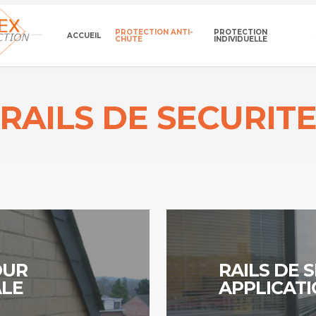
PROTECTION ANTI-
PROTECTION
ACCUEIL
CHUTE
INDIVIDUELLE
RAILS DE SECURIT
Continuer
OUR
RAILS DE 
ALE
APPLICAT