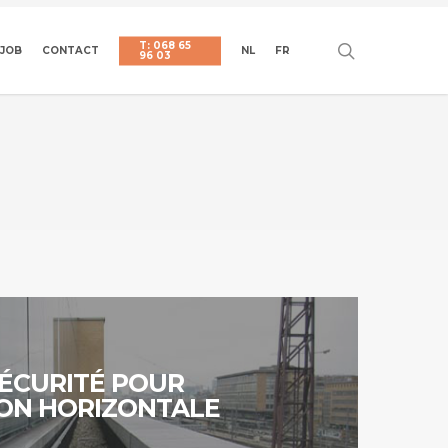
T: 068 65
search
JOB
CONTACT
NL
FR
96 03
E
SÉCURITÉ POUR
ION HORIZONTALE