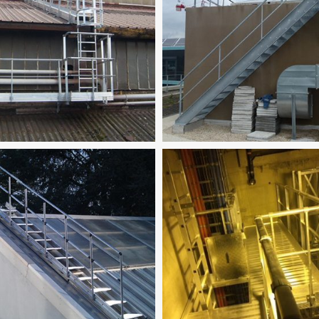
G
TOEGANG
-
ACCES