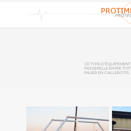
Skip
to
main
content
CE TYPE D’ÉQUIPEMENT 
PASSERELLE ENTRE TOIT
PALIER EN CAILLEBOTIS
TOEGANG
TOEGAN
-
-
ACCES
ACCES