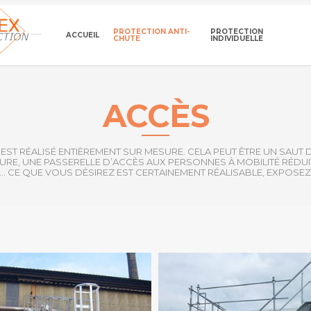
PROTECTION ANTI-
PROTECTION
ACCUEIL
CHUTE
INDIVIDUELLE
ACCÈS
EST RÉALISÉ ENTIÈREMENT SUR MESURE. CELA PEUT ÊTRE UN SAUT 
URE, UNE PASSERELLE D’ACCÈS AUX PERSONNES À MOBILITÉ RÉDUIT
, … CE QUE VOUS DÉSIREZ EST CERTAINEMENT RÉALISABLE, EXPOSE
G
TOEGANG
-
ACCES