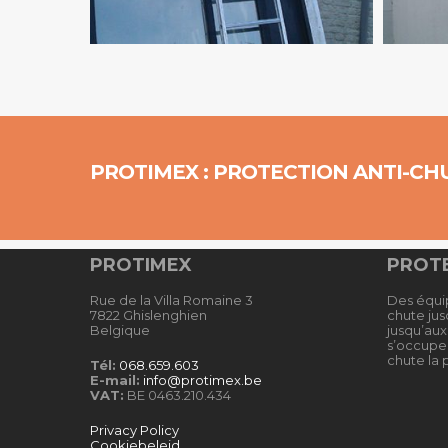
PROTIMEX : PROTECTION ANTI-CH
PROTIMEX
PROTE
Rue de la Villa Romaine 3
Des équi
7822 Ghislenghien
chute jusq
Belgique
jusqu’au
s’occupe 
chute la p
Tél:
068.659.603
E-mail:
info@protimex.be
VAT:
BE 0463.210.434
Privacy Policy
Cookiebeleid