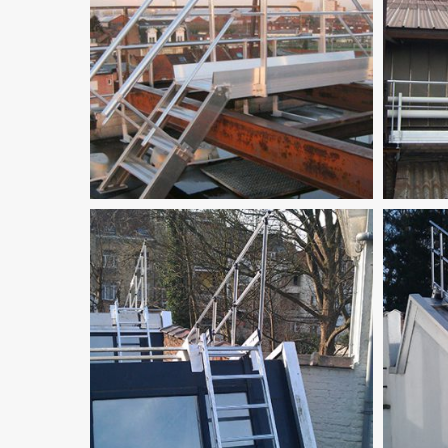
TOEGANG
TOEGAN
-
-
ACCES
ACCES