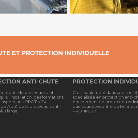
UTE ET PROTECTION INDIVIDUELLE
CTION ANTI-CHUTE
PROTECTION INDIVID
pements de protection anti-
C’est seulement dans une socié
u’à l’installation, des formations
spécialisée en protection anti-c
x inspections, PROTIMEX
équipement de protection indivi
de A à Z de la protection anti-
que vous êtes entre de bonnes 
lus large.
PROTIMEX !