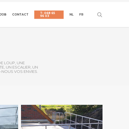
T: 068 65
search
JOB
CONTACT
NL
FR
96 03
DE LOUP, UNE
E, UN ESCALIER, UN
Z-NOUS VOS ENVIES.
TOEGANG
-
ACCES