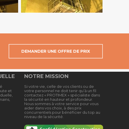
DEMANDER UNE OFFRE DE PRIX
UELLE
NOTRE MISSION
té
Si votre vie, celle de vos clients ou de
hute et
votre personnel ne doit tenir qu’à un fil
duelle,
contactez « PROTIMEX » spécialiste dans
mains,
la sécurité en hauteur et profondeur.
Nous sommes à votre service pour vous
aider dans vos choix, à des prix
concurrentiels pour bénéficier du top au
niveau de la sécurité.