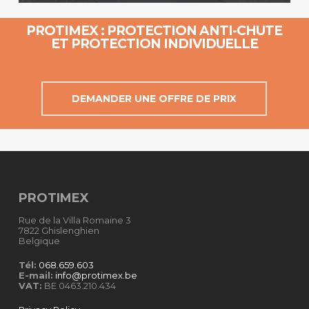
PROTIMEX : PROTECTION ANTI-CHUTE
ET PROTECTION INDIVIDUELLE
DEMANDER UNE OFFRE DE PRIX
PROTIMEX
Rue de la Villa Romaine 3
7822 Ghislenghien
Belgique
Tél:
068.659.603
E-mail:
info@protimex.be
VAT:
BE 0463.210.434