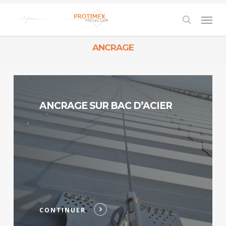
Skip
to
Men
main
content
search
ANCRAGE
Continuer
ANCRAGE SUR BAC D’ACIER
CONTINUER