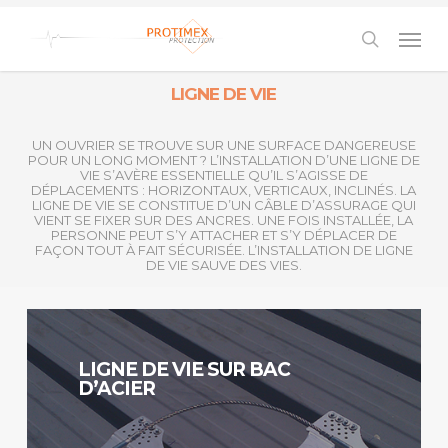
Skip
to
Men
main
content
search
LIGNE DE VIE
UN OUVRIER SE TROUVE SUR UNE SURFACE DANGEREUSE
POUR UN LONG MOMENT ? L’INSTALLATION D’UNE LIGNE DE
VIE S’AVÈRE ESSENTIELLE QU’IL S’AGISSE DE
DÉPLACEMENTS : HORIZONTAUX, VERTICAUX, INCLINÉS. LA
LIGNE DE VIE SE CONSTITUE D’UN CÂBLE D’ASSURAGE QUI
VIENT SE FIXER SUR DES ANCRES. UNE FOIS INSTALLÉE, LA
PERSONNE PEUT S’Y ATTACHER ET S’Y DÉPLACER DE
FAÇON TOUT À FAIT SÉCURISÉE. L’INSTALLATION DE LIGNE
DE VIE SAUVE DES VIES.
Continuer
LIGNE DE VIE SUR BAC
D’ACIER