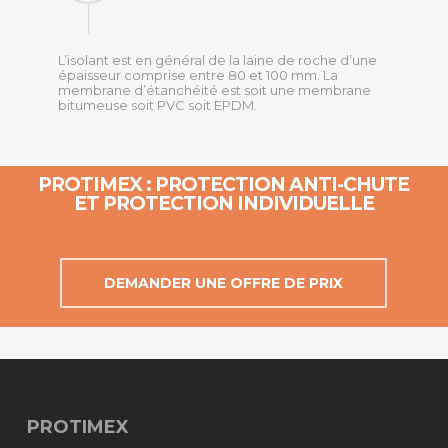
L’isolant est en général de la laine de roche d’une
épaisseur comprise entre 80 et 100 mm. La
membrane d’étanchéité est soit une membrane
bitumeuse soit PVC soit EPDM.
PROTIMEX : PROTECTION ANTI-CHUTE
ET PROTECTION INDIVIDUELLE
DEMANDER UNE OFFRE DE PRIX
PROTIMEX