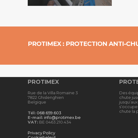
PROTIMEX : PROTECTION ANTI-CH
PROTIMEX
PROTE
Rue de la Villa Romaine 3
Des équi
7822 Ghislenghien
chute jusq
Belgique
jusqu’au
s’occupe 
chute la p
Tél:
068.659.603
E-mail:
info@protimex.be
VAT:
BE 0463.210.434
Privacy Policy
Cookiebeleid