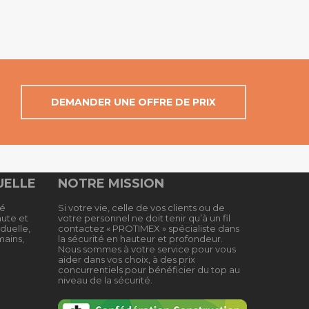
DEMANDER UNE OFFRE DE PRIX
UELLE
NOTRE MISSION
té
Si votre vie, celle de vos clients ou de
hute et
votre personnel ne doit tenir qu’à un fil
duelle,
contactez « PROTIMEX » spécialiste dans
mains,
la sécurité en hauteur et profondeur.
Nous sommes à votre service pour vous
aider dans vos choix, à des prix
concurrentiels pour bénéficier du top au
niveau de la sécurité.