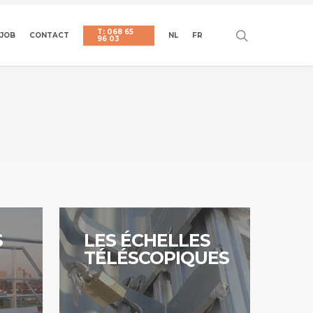
T: 068 65
search
JOB
CONTACT
NL
FR
96 03
Continuer
S
LES ÉCHELLES
TÉLÉSCOPIQUES