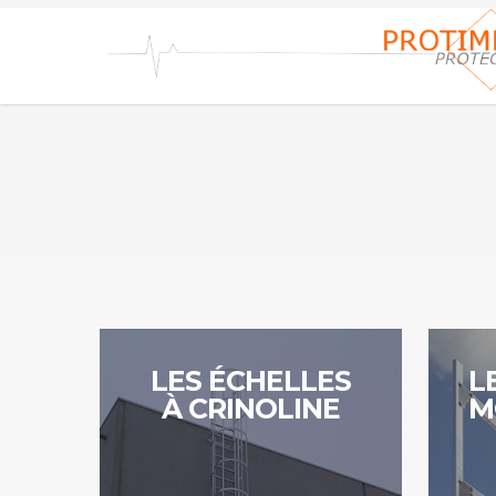
Skip
to
main
content
Continuer
Continue
LES ÉCHELLES
L
À CRINOLINE
M