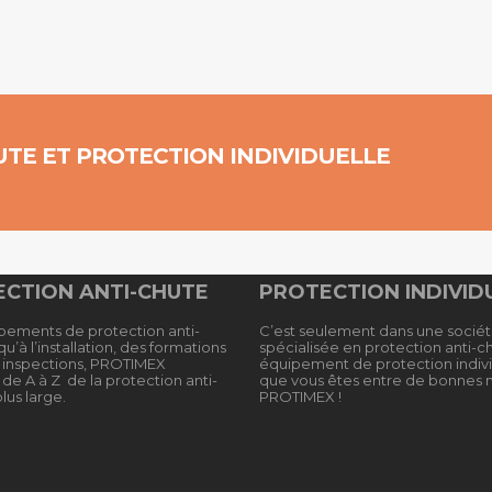
UTE ET PROTECTION INDIVIDUELLE
CTION ANTI-CHUTE
PROTECTION INDIVID
pements de protection anti-
C’est seulement dans une socié
u’à l’installation, des formations
spécialisée en protection anti-c
x inspections, PROTIMEX
équipement de protection indivi
de A à Z de la protection anti-
que vous êtes entre de bonnes 
lus large.
PROTIMEX !